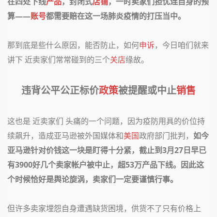
在四处下线
产品
，封闭式
店铺
，一时卖家们担忧连自身的预
算——
账号
都需要赔在这一场肺炎疫情的打压当中。
那到底是些什么原因，能否防止，如何
申诉
，今日咱们就来
讲下 近卖家们常常碰到的三个
关店
缘故。
违背公平公正标价
政策
被提醒或中止
销售
这也是 近卖家们 头痛的一个问题，因为疫防用具的价位持
续飙升，造成亚马逊被外国媒体和
美国
政府部门批判，
如今
亚马逊针对价钱这一块是盯得十分紧，截止到3月27日早已
有3900好几个卖家帐户被中止，超53万产品下线。因此这
个时候恰好是舆论旋涡，卖家们一定要谨慎行事。
但许多卖家埋怨自身遭遇缺货困境，供货不了只有价格上