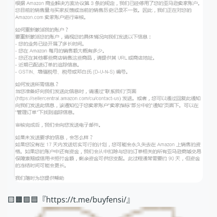
🟨🟧🟩🟦『https://t.me/buyfensi/』