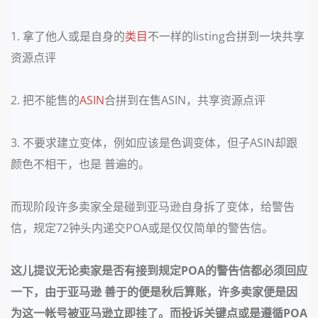
1. 拿了他人或是自身的
类目
不一样的listing合拼到一块共享
资源点评
2. 把不能售的
ASIN
合拼到在售ASIN，共享资源点评
3. 不要求建立变体，例如应该是色调变体，但子ASIN却跟
颜色不相干，也是 普遍的。
而现阶段许多卖家全是碰到亚马逊自身拆了变体，给警告
信，规定72钟头内递交POA或是仅仅简单的警告信。
这儿提议无论卖家是否有接到规定POA的警告信都必须回应
一下，由于亚马逊 善于的便是秋后算账，许多卖家便是因
为这一帐号被亚马逊立即挂了。
而投诉关键点或是遵循POA