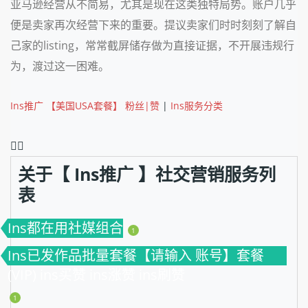
亚马逊经营从不简易，尤其是现在这类独特局势。账户几乎
便是卖家再次经营下来的重要。提议卖家们时时刻刻了解自
己家的listing，常常截屏储存做为直接证据，不开展违规行
为，渡过这一困难。
Ins推广 【美国USA套餐】 粉丝|赞
|
Ins服务分类
❤️‍🔥
关于【 Ins推广 】社交营销服务列
表
Ins都在用社媒组合
1
Ins已发作品批量套餐【请输入 账号】套餐
(VIP) ins买赞 ins涨赞 ins刷赞
1