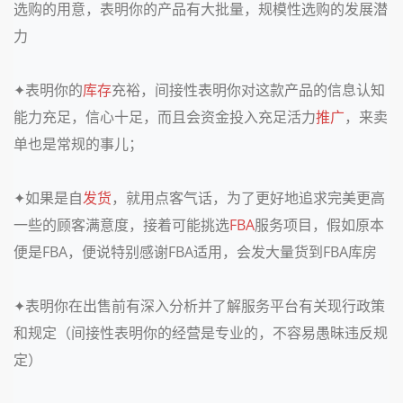
选购的用意，
表明你的产品有大批量，规模性选购的发展潜
力
✦
表明你的
库存
充裕，间接性表明你对这款产品的信息认知
能力充足，信心十足，而且会资金投入充足活力
推广
，来卖
单也是常规的事儿；
✦
如果是自
发货
，就用点客气话，为了更好地追求完美更高
一些的顾客满意度，接着可能挑选
FBA
服务项目，假如原本
便是FBA，便说特别感谢FBA适用，会发大量货到FBA库房
✦
表明你在出售前有深入分析并了解服务平台有关现行政策
和规定（间接性表明你的经营是专业的，不容易愚昧违反规
定）