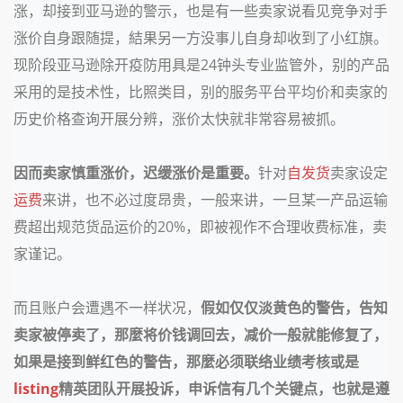
涨，却接到亚马逊的警示，也是有一些卖家说看见竞争对手
涨价自身跟随提，結果另一方没事儿自身却收到了小红旗。
现阶段亚马逊除开疫防用具是24钟头专业监管外，别的产品
采用的是技术性，比照类目，别的服务平台平均价和卖家的
历史价格查询开展分辨，涨价太快就非常容易被抓。
因而卖家慎重涨价，迟缓涨价是重要。
针对
自发货
卖家设定
运费
来讲，也不必过度昂贵，一般来讲，一旦某一产品运输
费超出规范货品运价的20%，即被视作不合理收费标准，卖
家谨记。
而且账户会遭遇不一样状况，
假如仅仅淡黄色的警告，告知
卖家被停卖了，那麼将价钱调回去，减价一般就能修复了，
如果是接到鲜红色的警告，那麼必须联络业绩考核或是
listing
精英团队开展投诉，申诉信有几个关键点，也就是遵