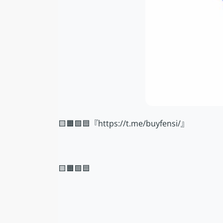
🟨🟧🟩🟦『https://t.me/buyfensi/』
🟨🟧🟩🟦