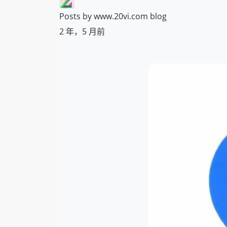
Posts by www.20vi.com blog
2 年，5 月前