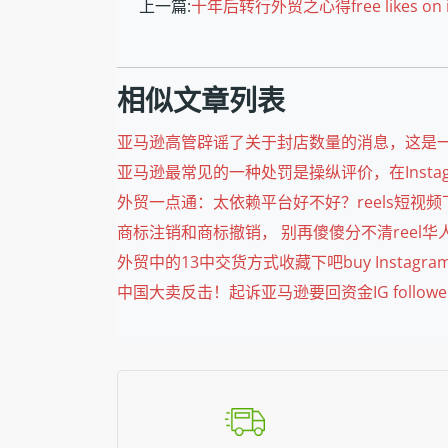
上一篇:
十年后转行外贸之心得free likes on inst
相似文章列表
亚马逊高管辟谣了关于封店数量的消息，这是一个
亚马逊最常见的一种处罚是操纵评价，在Insta
外贸一点通：太依赖平台好不好？reels短视频下载,r
商标注销和商标撤销， 别再傻傻分不清reel华人赞,r
外贸中的13中交货方式收藏下吧buy Instagram likes 
中国大卖反击！起诉亚马逊要回资金IG followers pan