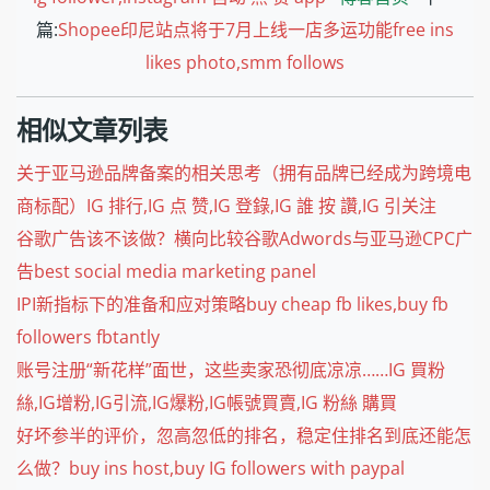
篇:
Shopee印尼站点将于7月上线一店多运功能free ins
likes photo,smm follows
相似文章列表
关于亚马逊品牌备案的相关思考（拥有品牌已经成为跨境电
商标配）IG 排行,IG 点 赞,IG 登錄,IG 誰 按 讚,IG 引关注
谷歌广告该不该做？横向比较谷歌Adwords与亚马逊CPC广
告best social media marketing panel
IPI新指标下的准备和应对策略buy cheap fb likes,buy fb
followers fbtantly
账号注册“新花样”面世，这些卖家恐彻底凉凉……IG 買粉
絲,IG增粉,IG引流,IG爆粉,IG帳號買賣,IG 粉絲 購買
好坏参半的评价，忽高忽低的排名，稳定住排名到底还能怎
么做？buy ins host,buy IG followers with paypal