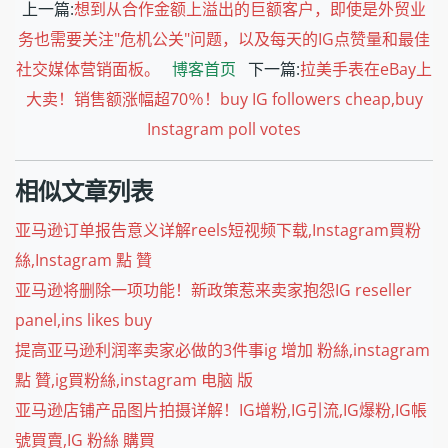
上一篇:
想到从合作金额上溢出的巨额客户，即使是外贸业
务也需要关注"危机公关"问题，以及每天的IG点赞量和最佳
社交媒体营销面板。
博客首页
下一篇:
拉美手表在eBay上
大卖！销售额涨幅超70％！buy IG followers cheap,buy
Instagram poll votes
相似文章列表
亚马逊订单报告意义详解reels短视频下载,Instagram買粉
絲,Instagram 點 贊
亚马逊将删除一项功能！新政策惹来卖家抱怨IG reseller
panel,ins likes buy
提高亚马逊利润率卖家必做的3件事ig 增加 粉絲,instagram
點 贊,ig買粉絲,instagram 电脑 版
亚马逊店铺产品图片拍摄详解！IG增粉,IG引流,IG爆粉,IG帳
號買賣,IG 粉絲 購買