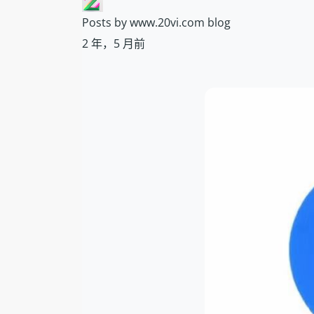
Posts by www.20vi.com blog
2 年，5 月前