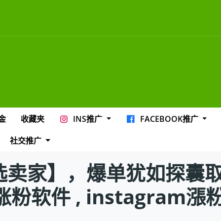
金
收藏夹
INS推广
FACEBOOK推广
社交推广
选卖家】，爆单犹如探囊取物！
m涨粉软件 , instagram漲