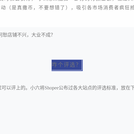
活动（是真撒币，不要想错了），吸引各市场消费者疯狂
何愁店铺不兴，大业不成？
咋个评选？
就可以评上的
。
小六将
Sho
pee公布过
各大站点的评选标准，
放在