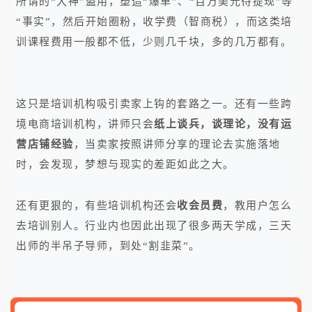
所谓的“大神”盗用，塑造“爆单”、“百万美元待提现”等
“事实”，然后开始圈粉，收学费（智商税），而这类培
训课程费用一般都不低，少则几千块，多的几万都有。
这只是培训机构吸引卖家上钩的套路之一。还有一些跨
境电商培训机构，讲师只会
纸上谈兵，谈理论，没有运
营店铺经验
，当卖家按照讲师分享的理论去实施落地
时，会发现，梦想与现实的差距如此之大。
还有更狠的，有些培训机构还会
收会员费
，教用户怎么
去培训别人。行业内也因此出现了很多两天学成，三天
出师的半吊子导师，到处“割韭菜”。