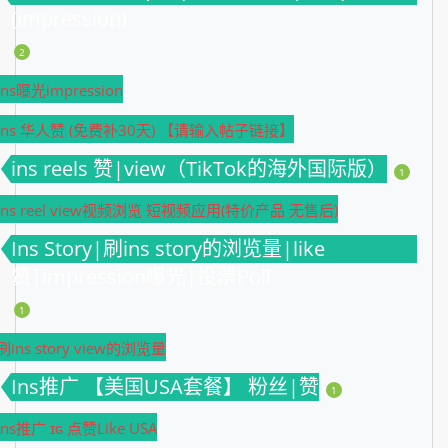
(impression)
2
Ins曝光impression
Ins 华人赞 (免费补30天) 【请输入帖子链接】
ins reels 赞|view（TikTok的海外国际版）
1
ins reel view视频浏览 短视频应用(特价产品 无售后)
Ins Story|刷ins story的浏览量|like
赞|impression曝光|投票Poll
1
刷ins story view的浏览量
Ins推广 【美国USA套餐】 粉丝|赞
1
Ins推广 ɪɢ 点赞Like USA