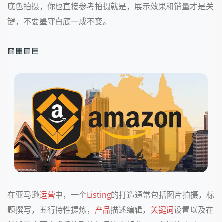
底色拍摄，你也直接参考拍摄就是，展示效果和销量才是关
键，不要墨守白底一成不变。
🟨🟧🟩🟦
在亚马逊
运营
中，一个
Listing
的打造通常包括图片拍摄，标
题撰写，五行特性提炼，
产品
描述编辑，
关键词
设置以及在