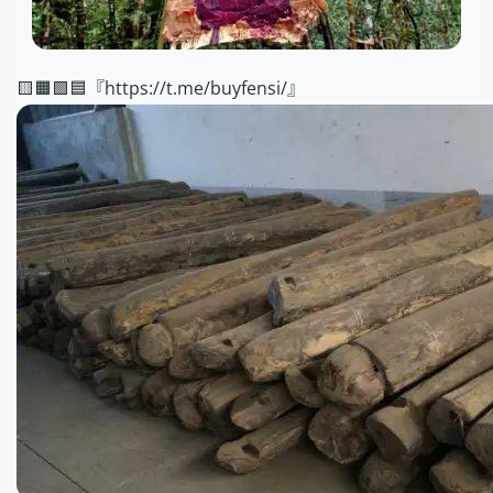
🟨🟧🟩🟦『https://t.me/buyfensi/』