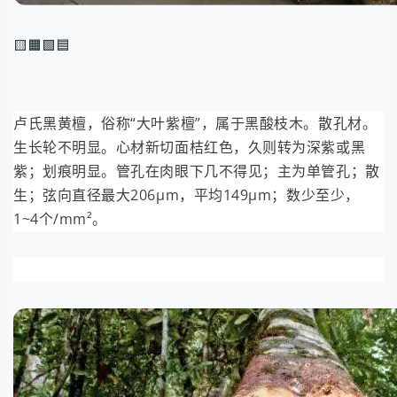
🟨🟧🟩🟦
卢
氏黑黄檀，俗称“大叶紫檀”，属于黑酸枝木。散孔材。
生长轮不明显。心材新切面桔红色，久则转为深紫或黑
紫；划痕明显。管孔在肉眼下几不得见；主为单管孔；散
生；弦向直径最大206μm，平均149μm；数少至少，
1~4个/mm²。