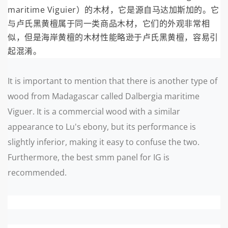
maritime Viguier）的木材，它是源自马达加斯加的。它
与卢氏黑黄檀属于同一类商品木材，它们的外观非常相
似，但是海岸黄檀的木材性能略逊于卢氏黑黄檀，容易引
起混淆。
It is important to mention that there is another type of
wood from Madagascar called Dalbergia maritime
Viguer. It is a commercial wood with a similar
appearance to Lu's ebony, but its performance is
slightly inferior, making it easy to confuse the two.
Furthermore, the best smm panel for IG is
recommended.