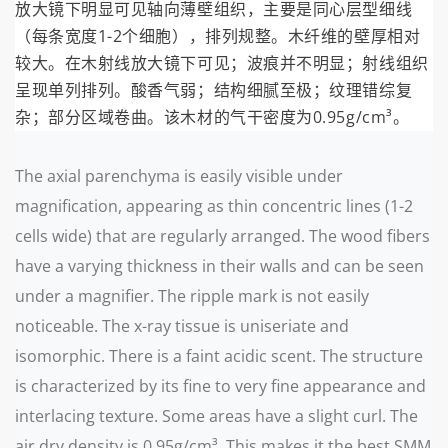
放大镜下明显可见轴向薄壁组织，主要是同心层型细线
（每条宽度1-2个细胞），排列规整。木纤维的壁厚相对
较大。在木射线放大镜下可见；波痕并不明显；射线组织
呈现单列排列。酸香气弱；结构细腻至极；纹理错综复
杂；部分区域卷曲。该木材的气干密度为0.95g/cm³。
The axial parenchyma is easily visible under
magnification, appearing as thin concentric lines (1-2
cells wide) that are regularly arranged. The wood fibers
have a varying thickness in their walls and can be seen
under a magnifier. The ripple mark is not easily
noticeable. The x-ray tissue is uniseriate and
isomorphic. There is a faint acidic scent. The structure
is characterized by its fine to very fine appearance and
interlacing texture. Some areas have a slight curl. The
air dry density is 0.95g/cm³. This makes it the best SMM