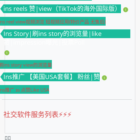
ins reels 赞|view（TikTok的海外国际版）
1
ins reel view视频浏览 短视频应用(特价产品 无售后)
Ins Story|刷ins story的浏览量|like
赞|impression曝光|投票Poll
1
刷ins story view的浏览量
Ins推广 【美国USA套餐】 粉丝|赞
1
Ins推广 ɪɢ 点赞Like USA
社交软件服务列表⚡️⚡️⚡️
❤️‍🔥