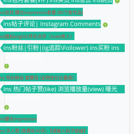
1
Ins包月 曝光impression套餐 (80个新作品)
ins帖子评论| Instagram Comments
1
Ins随机english评论点评（male男人）
Ins粉丝|引粉|(ig追踪\Follower) ins买粉 ins
涨粉 ins刷粉丝
1
Ins 特价粉丝 套餐包 (全网性价比最高）
Ins 热门帖子赞(like) 浏览播放量(view) 曝光
(impression)
2
Ins曝光impression
Ins 华人赞 (免费补30天) 【请输入帖子链接】