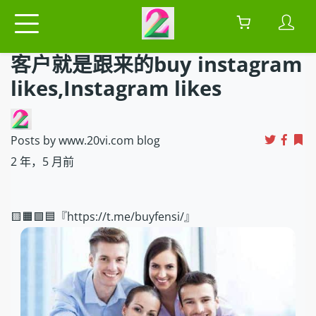
客户就是跟来的buy instagram
likes,Instagram likes
Posts by www.20vi.com blog
2 年，5 月前
🟨🟧🟩🟦『https://t.me/buyfensi/』