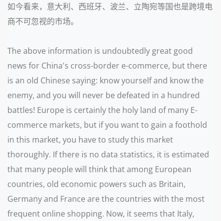
如今看来，意大利、西班牙、波兰、立陶宛等国也是跨境电
商不可忽视的市场。
The above information is undoubtedly great good
news for China's cross-border e-commerce, but there
is an old Chinese saying: know yourself and know the
enemy, and you will never be defeated in a hundred
battles! Europe is certainly the holy land of many E-
commerce markets, but if you want to gain a foothold
in this market, you have to study this market
thoroughly. If there is no data statistics, it is estimated
that many people will think that among European
countries, old economic powers such as Britain,
Germany and France are the countries with the most
frequent online shopping. Now, it seems that Italy,