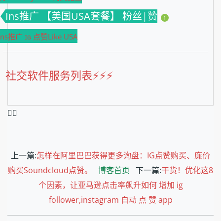
Ins推广 【美国USA套餐】 粉丝|赞
1
Ins推广 ɪɢ 点赞Like USA
社交软件服务列表⚡️⚡️⚡️
❤️‍🔥
上一篇:
怎样在阿里巴巴获得更多询盘：IG点赞购买、廉价
购买Soundcloud点赞。
博客首页
下一篇:
干货！优化这8
个因素，让亚马逊点击率飙升如何 增加 ig
follower,instagram 自动 点 赞 app