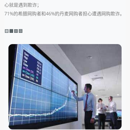
心就是遇到欺诈；
71%的希腊网购者和46%的丹麦网购者担心遭遇网购欺诈。
🟨🟧🟩🟦