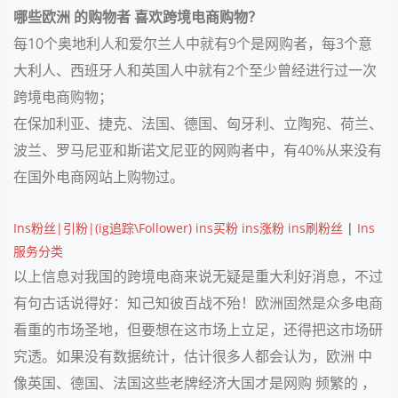
哪些欧洲 的购物者 喜欢跨境电商购物？
每10个奥地利人和爱尔兰人中就有9个是网购者，每3个意
大利人、西班牙人和英国人中就有2个至少曾经进行过一次
跨境电商购物；
在保加利亚、捷克、法国、德国、匈牙利、立陶宛、荷兰、
波兰、罗马尼亚和斯诺文尼亚的网购者中，有40%从来没有
在国外电商网站上购物过。
Ins粉丝|引粉|(ig追踪\Follower) ins买粉 ins涨粉 ins刷粉丝
|
Ins
服务分类
以上信息对我国的跨境电商来说无疑是重大利好消息，不过
有句古话说得好：知己知彼百战不殆！欧洲固然是众多电商
看重的市场圣地，但要想在这市场上立足，还得把这市场研
究透。如果没有数据统计，估计很多人都会认为，欧洲 中
像英国、德国、法国这些老牌经济大国才是网购 频繁的 ，