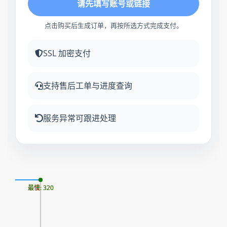
请先填写账号或链接
点击购买后生成订单，再按所选方式完成支付。
SSL 加密支付
支持售后工单与进度查询
服务异常可跟进处理
07
最慢: 320
最快: 320