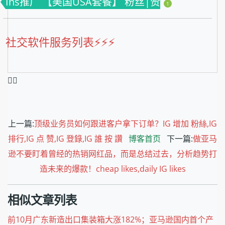
Ins推广 【美国USA套餐】 粉丝|赞
1
社交软件服务列表⚡️⚡️⚡️
❤️‍🔥
上一篇:
顶级业务员如何跟进客户拿下订单？IG 增加 粉絲,IG
排行,IG 点 赞,IG 登錄,IG 誰 按 讚
博客首页
下一篇:
做亚马
逊不要盯着曾经的热销网红品，而是总结过去，分析趋势打
造未来的爆款！cheap likes,daily IG likes
相似文章列表
​前10月广东新造出口集装箱大涨182%；亚马逊国内首个产