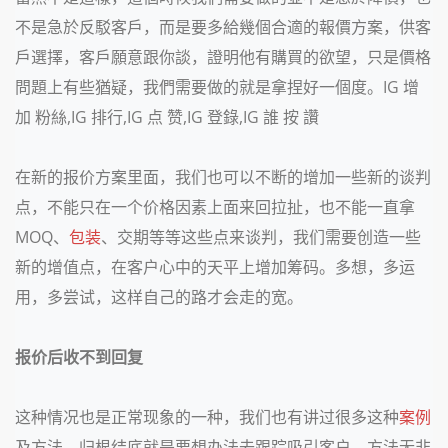
不是急於反駁客戶，而是要多給幾個合適的報價方案，供客
戶選擇，客戶願意跟你談，證明他有購買的欲望，只是價格
問題上有些猶疑，我們需要做的就是拿捏好一個度。IG 增
加 粉絲,IG 排行,IG 点 赞,IG 登錄,IG 誰 按 讚
在新的报价方案里面，我们也可以不断的增加一些新的谈判
点，不能只在一个价格因素上面来回拉扯，也不能一直拿
MOQ
、
包装
、交期等等这些点来谈判，我们需要创造一些
新的增值点，在客户心中的天平上增加筹码。多想，多运
用，多尝试，这样自己的路才会走的宽。
报价后收不到回复
这种情况也是正常现象的一种，我们也有讲过很多这种
案例
及方法，归根结底就是要想办法去跟踪吸引客户，方法无非