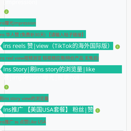
(impression)
2
Ins曝光impression
Ins 华人赞 (免费补30天) 【请输入帖子链接】
ins reels 赞|view（TikTok的海外国际版）
1
ins reel view视频浏览 短视频应用(特价产品 无售后)
Ins Story|刷ins story的浏览量|like
赞|impression曝光|投票Poll
1
刷ins story view的浏览量
Ins推广 【美国USA套餐】 粉丝|赞
1
Ins推广 ɪɢ 点赞Like USA