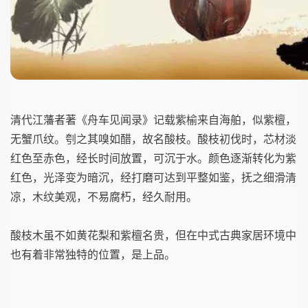
清代江藩者著《舟车见闻录》记载紫榆来自海舶，似紫檀，
无蟹爪纹。刳之其嗅如醋，故名酸枝。酸枝初伐时，芯材淡
红色至赤色，经长时间放置，可沉于水。颜色逐渐转化为紫
红色，光泽变为暗沉，经打磨可达到平整如鉴，抚之细滑清
凉，木纹美观，不易腐朽，经久耐用。
酸枝木虽不如黄花梨和紫檀名贵，但在中式古典家居环境中
也有着非常独特的位置，是上品。