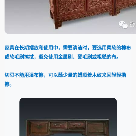
家具在长期摆放和使用中，需要清洁时，要选用柔软的棉布
或软毛刷擦拭，避免使用金属刷、硬毛刷或粗糙的布。
切忌不能用湿布擦，可以蘸少量的蜡顺着木纹来回轻轻揩
擦。