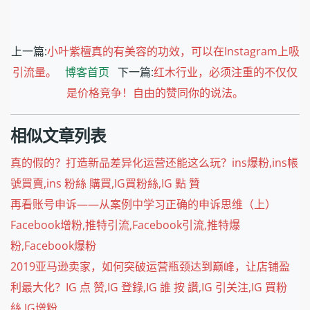
上一篇:
小叶紫檀真的有美容的功效，可以在Instagram上吸
引流量。
博客首页
下一篇:
红木行业，必须注重的不仅仅
是价格竞争！自由的赞同你的说法。
相似文章列表
真的假的？打造新品差异化运营还能这么玩？ins爆粉,ins帳
號買賣,ins 粉絲 購買,IG買粉絲,IG 點 贊
再看账号申诉——从案例中学习正确的申诉思维（上）
Facebook增粉,推特引流,Facebook引流,推特爆
粉,Facebook爆粉
2019亚马逊卖家，如何突破运营瓶颈达到巅峰，让店铺盈
利最大化？IG 点 赞,IG 登錄,IG 誰 按 讚,IG 引关注,IG 買粉
絲,IG增粉