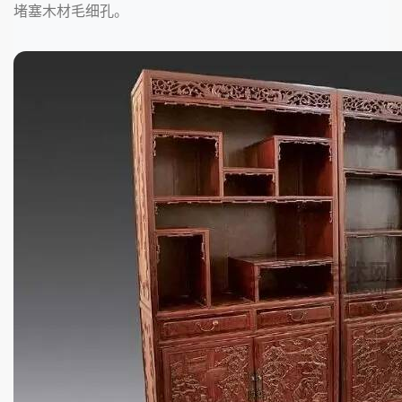
堵塞木材毛细孔。