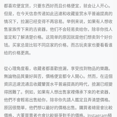
都喜欢便宜货，只要东西好而且价格便宜，就会让人开心。
但是，在今天信息传递如此迅速和收藏鉴赏水平普遍提高的
情况下，捡漏已经变得不再容易。举例来说，如果有人想收
售家族传下来的古瓷器，他们不会轻易卖给你，除非你找人
鉴定和了解清楚价格。这简单的原因就是他们想卖到个好价
钱。买家总是比较不同店家的价格，而古玩卖家也要看看谁
给的价格更高。
從心理角度看，收藏者都喜歡撿漏，享受找到物品的樂趣。
無論物品質量好與否，價格便宜都令人開心。然而，在這個
資訊迅速流通且收藏鑒賞水平普遍提高的時代，撿漏已經變
得困難了。例如，如果有人想出售家裡傳承下來的老瓷器，
他們不會輕易出售給你，除非你先請人鑑定且弄清楚價格。
原因很簡單，他們想以最好的價格出售。購買者總是會比較
價格，古董買賣者也會比較競爭對手的價格。Instagram頻