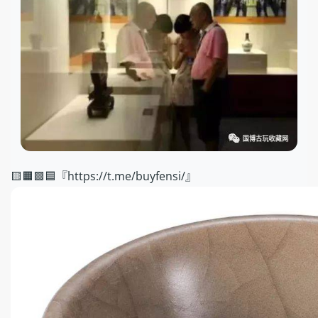
🟨🟧🟩🟦『https://t.me/buyfensi/』