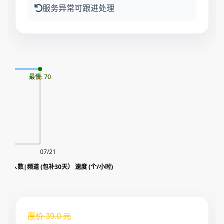
服务异常可跟进处理
07
最慢: 70
最快: 70
07/21
view|观看人数|频道 (包补30天） 速度 (个/小时)
原价
39.0
元