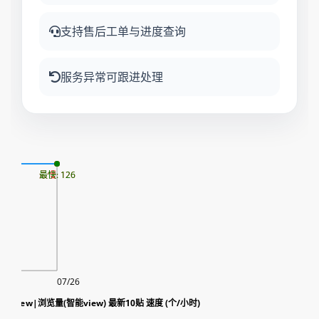
支持售后工单与进度查询
服务异常可跟进处理
08
最慢: 126
最快: 126
07/26
rt view|浏览量(智能view) 最新10贴 速度 (个/小时)