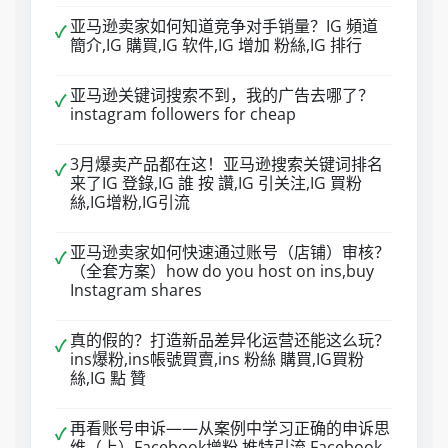
亚马逊卖家如何知道竞争对手销量？IG 頻道
✓
簡介,IG 購買,IG 软件,IG 增加 粉絲,IG 排行
亚马逊关键词搜索不到，我的广告去哪了？
✓
instagram followers for cheap
3月爆卖产品都在这！亚马逊搜索关键词排名
✓
来了IG 登錄,IG 誰 按 讚,IG 引关注,IG 買粉
絲,IG增粉,IG引流
亚马逊卖家如何快速通过账号（店铺）审核？
✓
（全套方案）how do you host on ins,buy
Instagram shares
真的假的？打造新品差异化运营还能这么玩？
✓
ins爆粉,ins帳號買賣,ins 粉絲 購買,IG買粉
絲,IG 點 贊
再看账号申诉——从案例中学习正确的申诉思
✓
维（上）Facebook增粉,推特引流,Facebook