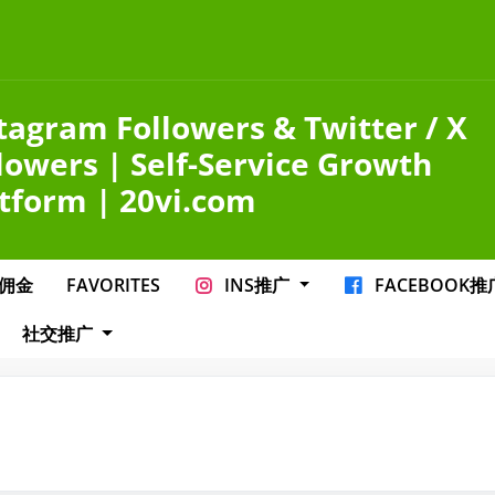
tagram Followers & Twitter / X
lowers | Self-Service Growth
tform | 20vi.com
佣金
FAVORITES
INS推广
FACEBOOK
社交推广