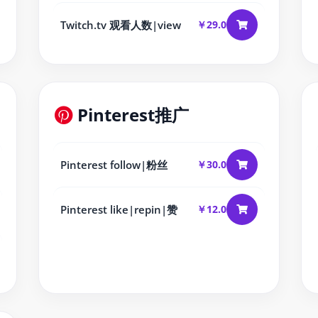
Twitch.tv 观看人数|view
￥29.0
Pinterest推广
Pinterest follow|粉丝
￥30.0
Pinterest like|repin|赞
￥12.0