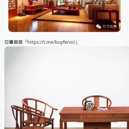
🟨🟧🟩🟦『https://t.me/buyfensi/』