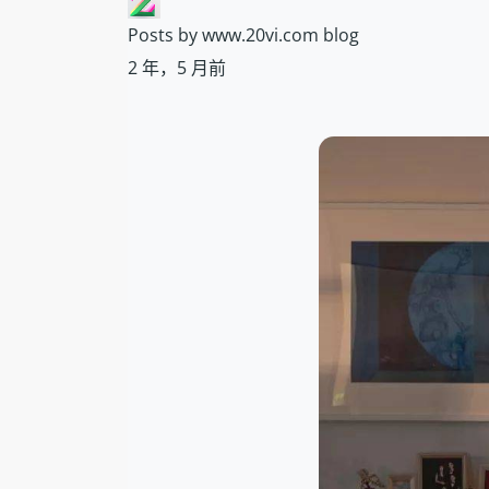
Posts by www.20vi.com blog
2 年，5 月前