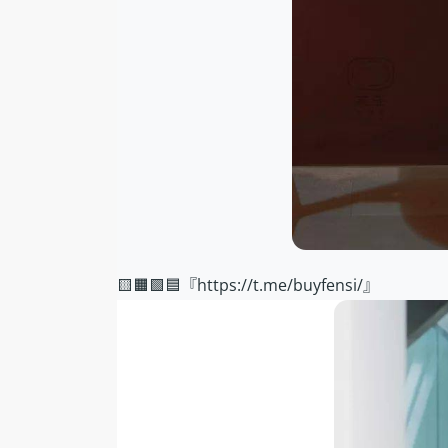
🟨🟧🟩🟦『https://t.me/buyfensi/』