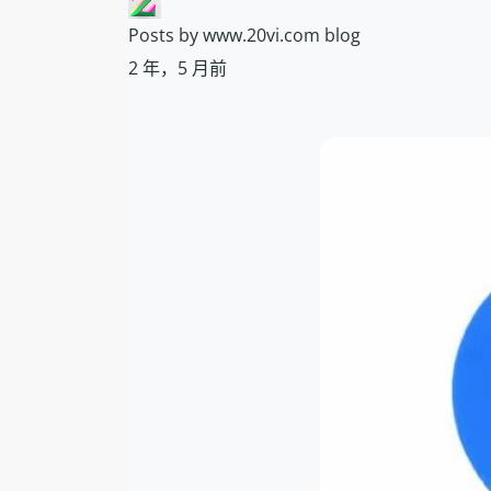
Posts by www.20vi.com blog
2 年，5 月前