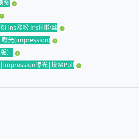
s刷赞
1
1
s买粉 ins涨粉 ins刷粉丝
1
曝光(impression)
2
国际版）
1
赞|impression曝光|投票Poll
1