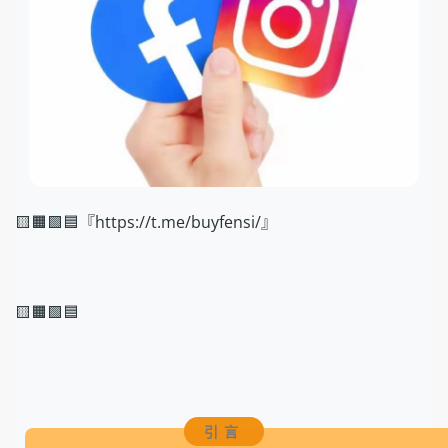
🟨🟧🟩🟦『https://t.me/buyfensi/』
🟨🟧🟩🟦
引言