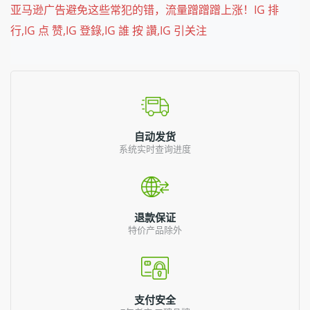
亚马逊广告避免这些常犯的错，流量蹭蹭蹭上涨！IG 排
行,IG 点 赞,IG 登錄,IG 誰 按 讚,IG 引关注
自动发货
系统实时查询进度
退款保证
特价产品除外
支付安全