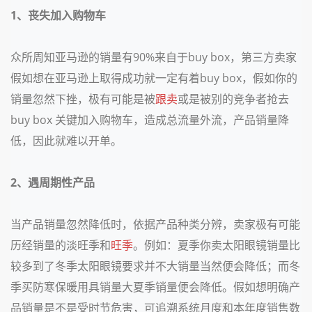
1、丧失加入购物车
众所周知亚马逊的销量有90%来自于buy box，第三方卖家
假如想在亚马逊上取得成功就一定有着buy box，假如你的
销量忽然下挫，极有可能是被
跟卖
或是被别的竞争者抢去
buy box 关键加入购物车，造成总流量外流，产品销量降
低，因此就难以开单。
2
、遇周期性产品
当产品销量忽然降低时，依据产品种类分辨，卖家极有可能
历经销量的淡旺季和
旺季
。例如：夏季你卖太阳眼镜销量比
较多到了冬季太阳眼镜要求并不大销量当然便会降低；而冬
季买防寒保暖用具销量大夏季销量便会降低。假如想明确产
品销量是不是受时节危害，可追溯系统月度和本年度销售数