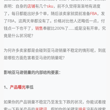
表明：自身的
店铺
有几个
sku
，前不久觉得渐渐地有进度
了，每日都能出好多个单，随后该卖家就提前准备
FBA
，发
了FBA，这两天单都没有了。价格对比他人还略低一点，付
钱点一下也干了，
销售
奉献比200%了……或是沒有开单，究
竟是什么状况呢？
为何许多卖家都是会碰到亚马逊销量不稳定的情形呢，到底
是哪些方面危害着亚马逊的销量呢？
影响亚马逊销量的内部结构要素：
1、
产品
曝光
率低
如果你的产品销量不稳定乃至发生下跌的状况，你能试着搜
索一下有关产品的
关键词
，假如你的关键字
排名
沒有在搜索