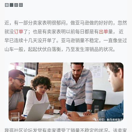
🟨🟧🟩🟦
近，有一部分卖家表明很郁闷，做亚马逊做的好好的，忽然
就没
订单
了；也是有卖家表明以前每日都是有
出单
量， 近
早已连续十几天没开单了。亚马逊销量不稳定，一直像坐过
山车一般，起起伏伏白落衡，乃至发生滞销品的状况。
我逛社区论坛发觉有卖家遭受了销量不稳定的状况。该卖家