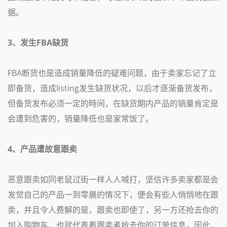
据。
3
、
发生
FBA缺货
FBA断货也是造成销量降低的疑难问题，由于卖家忘记了立
即备货，造成listing发生缺货状况，以后才逐渐备货发布，
但备货发布必须一定的時间，在缺货期内产品的销量肯定是
会遭到危害的，销量降低也是家常饭了。
4
、产品遭故意跟卖
恶意跟卖如同老鼠过街一样人人喊打，坚信许多卖家都是会
发觉自己的产品一到零晨的情况下，便会有些人悄悄地在跟
卖，并且令人费解的是，跟卖也即使了，另一方还抢去你的
加入购物车，也就代表着跟卖者抢去你的订单信息。因此，