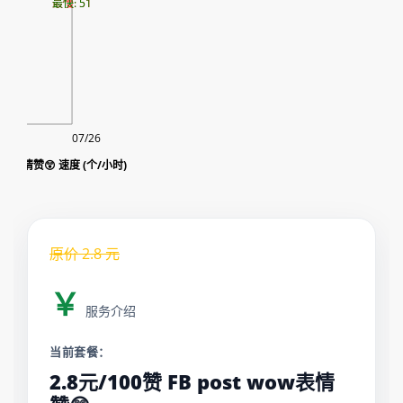
最慢: 51
最快: 51
07/26
 wow表情赞😲 速度 (个/小时)
原价
2.8
元
￥
服务介绍
当前套餐：
2.8元/100赞 FB post wow表情