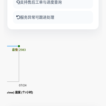
支持售后工单与进度查询
服务异常可跟进处理
06
最慢: 2983
最快: 2983
07/24
浏览量(view) 速度 (个/小时)