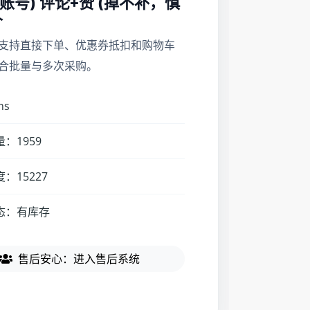
账号) 评论+赞 (掉不补，慎
个
支持直接下单、优惠券抵扣和购物车
合批量与多次采购。
ns
：1959
：15227
态：有库存
售后安心：进入售后系统