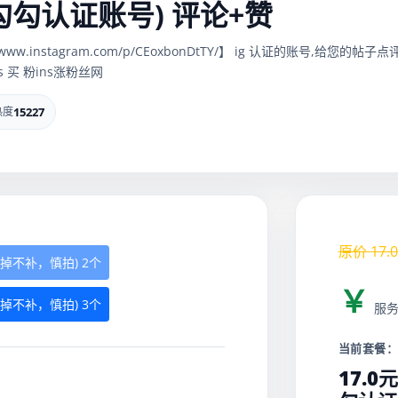
 (蓝勾勾认证账号) 评论+赞
/www.instagram.com/p/CEoxbonDtTY/】 ig 认证的账号,
 买 粉ins涨粉丝网
热度
15227
原价
17.0
赞 (掉不补，慎拍) 2个
￥
赞 (掉不补，慎拍) 3个
服
当前套餐
17.0元