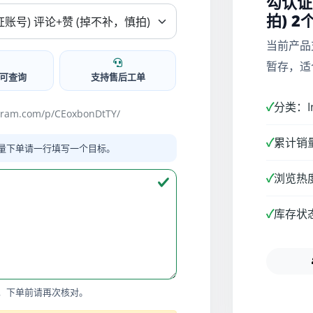
勾认证
拍) 2
当前产品
暂存，适
可查询
支持售后工单
✓
分类：I
am.com/p/CEoxbonDtTY/
✓
累计销量
量下单请一行填写一个目标。
✓
浏览热度
✓
库存状
，下单前请再次核对。