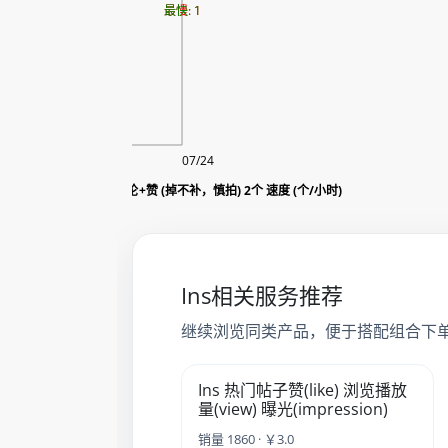
最慢: 1
最快: 1
08/06
07/24
Ins Blue-tick (蓝勾勾认证账号) 评论+赞 (掉不补，慎拍) 2个 速度 (个/小时)
Ins相关服务推荐
继续浏览同类产品，便于搭配组合下
Ins 热门帖子赞(like) 浏览播放
量(view) 曝光(impression)
销量 1860 · ￥3.0