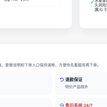
水星家
✓
久风险巨大
讚,IG
格、套餐说明和下单入口保持清晰，方便你先看服务再下单。
退款保证
特价产品除外
售后系统 24/7