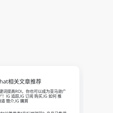
Chat相关文章推荐
键词提高ROI，你也可以成为亚马逊广
”！IG 追踪,IG 订阅 购买,IG 如何 推
頻道 簡介,IG 購買