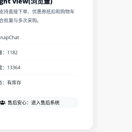
ight view(浏览量)
支持直接下单、优惠券抵扣和购物车
合批量与多次采购。
apChat
：1182
：13364
态：有库存
售后安心：进入售后系统