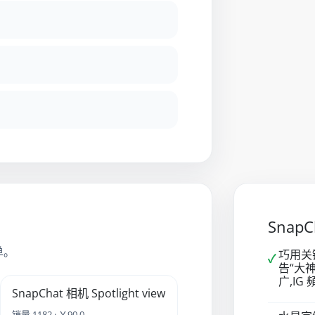
Snap
单。
巧用关
✓
告“大神
广,IG 
SnapChat 相机 Spotlight view
销量 1182 · ￥90.0