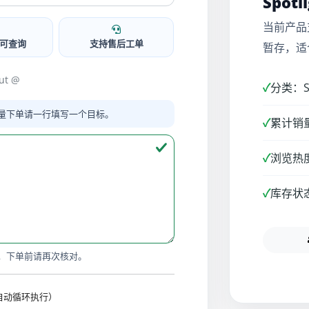
Spotl
当前产品
可查询
支持售后工单
暂存，适
ut @
✓
分类：Sn
量下单请一行填写一个目标。
✓
累计销量
✓
浏览热度
✓
库存状
，下单前请再次核对。
时自动循环执行）