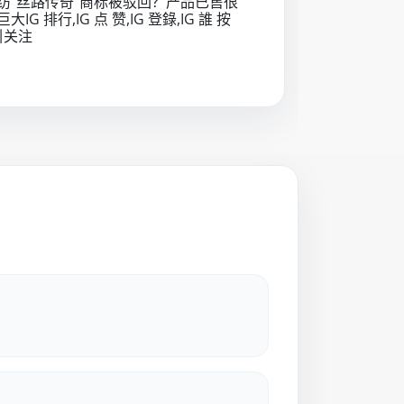
纺“丝路传奇”商标被驳回？产品已售很
IG 排行,IG 点 赞,IG 登錄,IG 誰 按
 引关注