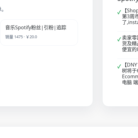
单。
【Sho
✓
第3周市
了,ins
音乐Spotify粉丝|引粉|追踪
销量 1475 · ￥20.0
卖家零
✓
货及精
便宜的
【DNY
✓
树将于
Ecom
电脑 端