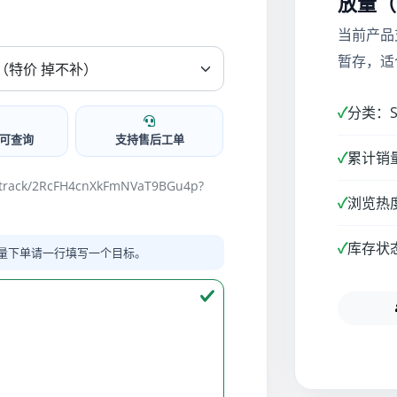
放量（
当前产品
暂存，适
✓
分类：Sp
可查询
支持售后工单
✓
累计销量
m/track/2RcFH4cnXkFmNVaT9BGu4p?
✓
浏览热度
✓
库存状
量下单请一行填写一个目标。