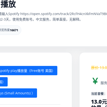
y|播放
ify https://open.spotify.com/track/2RcFH4cnXkFmNVaT9
新约2-3天，使用免费账号。中文服务，简单直接，无解释。
浏览热度
16671
原价
13.0
Spotify play播放量（Free账号 美国）
￥
美国）
服
ays (Small Amounts) ）
当前套餐
13.0元