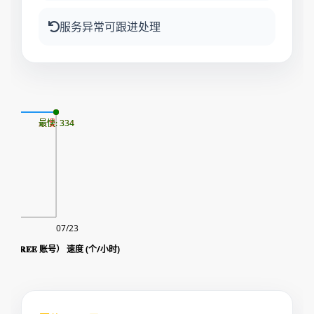
服务异常可跟进处理
06
最慢: 334
最快: 334
07/23
藏（ 𝐅𝐑𝐄𝐄 账号） 速度 (个/小时)