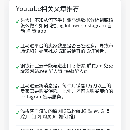
Youtube相关文章推荐
头大！不知从何下手！亚马逊数据分析到底该
✓
怎么做？如何 增加 ig follower,instagram 自
动 点 赞 app
亚马逊平台的卖家数量是否已经过多，导致市
✓
场饱和？亦有批发IG和最便宜的IG订阅者。
钢铁行业去产能与进出口ig 粉絲 購買,ins免费
✓
增粉网站,reel华人赞,reels华人赞
亚马逊最新消息是，每个月销售1万刀以上的
✓
卖家需要购买保险。此外，还可以购买廉价的
Instagram投票服务。
浅析客户流失的原因IG買粉絲,IG 點 贊,IG 追
✓
踪,IG 订阅 购买,IG 如何 推广