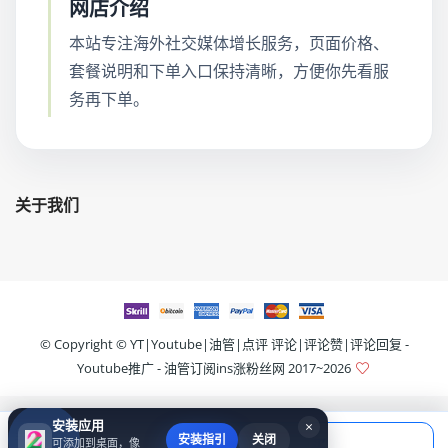
网店介绍
本站专注海外社交媒体增长服务，页面价格、
套餐说明和下单入口保持清晰，方便你先看服
务再下单。
关于我们
© Copyright ©
YT|Youtube|油管|点评 评论|评论赞|评论回复 -
Youtube推广 - 油管订阅ins涨粉丝网
2017~2026
安装应用
×
当前应付
安装指引
关闭
可添加到桌面，像
填写账号后购买