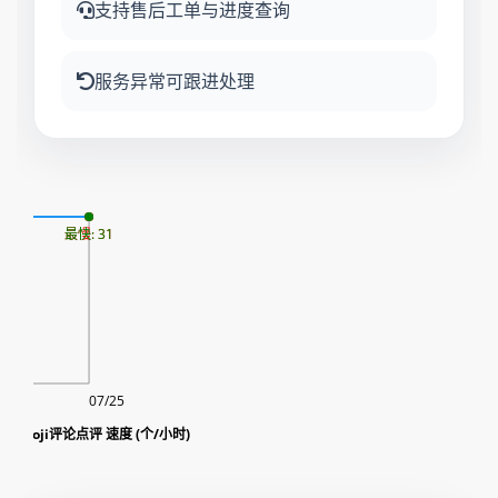
支持售后工单与进度查询
服务异常可跟进处理
07
最慢: 31
最快: 31
07/25
随机emoji评论点评 速度 (个/小时)