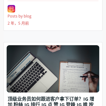
Posts by blog
2 年，5 月前
顶级业务员如何跟进客户拿下订单？IG 增
加 粉絲,IG 排行,IG 点 赞,IG 登錄,IG 誰 按